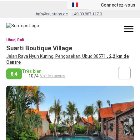
Connectez-vous
info@suntrips.de
+49 30 887 117 0
Ubud, Bali
Suarti Boutique Village
Jalan Raya Nyuh Kuning, Pengosekan, Ubud 80571
, 2,2 km de
Centre
Très bien
8,4
1074
Voir les scores