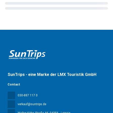
SunTrips - eine Marke der LMX Touristik GmbH
Contact
030-887 117 0
verkauf@suntrips.de
Walter-Köhn-Straße 4d
, 04356 - Leipzig