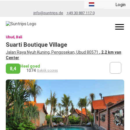
Login
info@suntrips.de
+49 30 887 117 0
Ubud, Bali
Suarti Boutique Village
Jalan Raya Nyuh Kuning, Pengosekan, Ubud 80571
, 2,2 km van
Center
Heel goed
8,4
1074
Bekijk scores