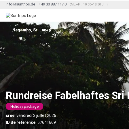
info@suntrips.de
+49 30 887 117 0
(Mo.–Fr.: 10:00–18:30 Uhr)
Negombo, Sri Lanka
Rundreise Fabelhaftes Sri
Holiday package
créé:
vendredi 3 juillet 2026
ID de référence:
57641669