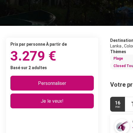
Destinatio
prix par personne À partir de
Lanka , Colo
3.279 €
Thèmes
Plage
Closed Tou
Basé sur 2 adultes
Personnaliser
Votre pr
Je le veux!
16
mai