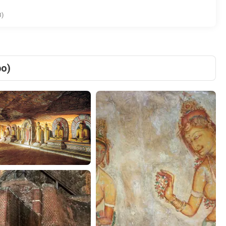
)
bo)