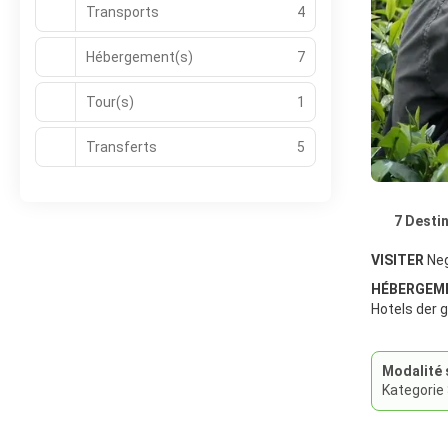
Transports
4
Hébergement(s)
7
Tour(s)
1
Transferts
5
7 Desti
VISITER
Neg
HÉBERGEM
Hotels der 
Modalité 
Kategorie