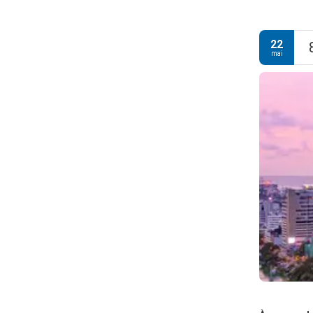
22
mai