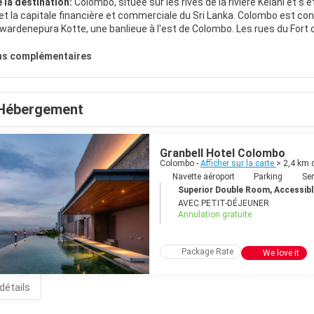
 la destination:
Colombo, située sur les rives de la rivière Kelani et s'
 et la capitale financière et commerciale du Sri Lanka. Colombo est co
wardenepura Kotte, une banlieue à l'est de Colombo. Les rues du Fort de
ritanniques et Néerlandais y ont laissé leur marque. Pour en savoir plu
. La ville offre un mélange fascinant de cultures et de religions. Auto
ns complémentaires
 temple Gangaramaya est le lieu de culte bouddhiste le plus connu de 
uddhistes du monde entier. Le temple Sri Kailawasanathar Swami Deva
L'église de Wolvendaal, une église construite par les colons néerlanda
Hébergement
ombo est souvent négligée par les touristes qui viennent au pays pour all
outiques haut de gamme, une vie nocturne animée, des restaurants sav
Granbell Hotel Colombo
Colombo -
Afficher sur la carte
> 2,4 km 
Navette aéroport
Parking
Ser
Superior Double Room, Accessible
AVEC PETIT-DÉJEUNER
Annulation gratuite
Package Rate
We love it
 détails