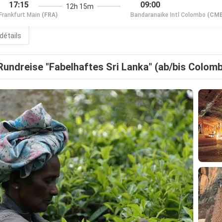
17:15
09:00
12h 15m
Frankfurt Main
(FRA)
Bandaranaike Intl Colombo
(CMB
 détails
Rundreise "Fabelhaftes Sri Lanka" (ab/bis Colom