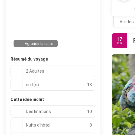
Voir les
17
Agrandir la carte
mai
Résumé du voyage
2 Adultes
nuit(s)
13
Cette idée inclut
Destinations
10
Nuits d’hôtel
8