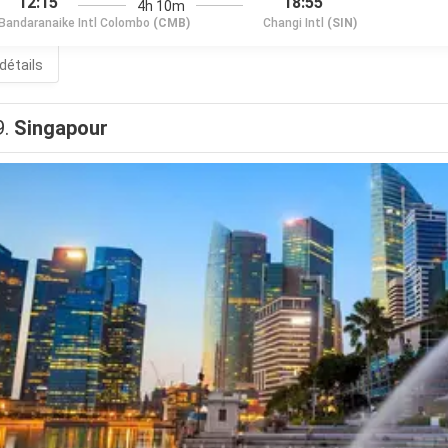
12:15
18:55
4h 10m
Bandaranaike Intl Colombo
(CMB)
Changi Intl
(SIN)
 détails
9.
Singapour