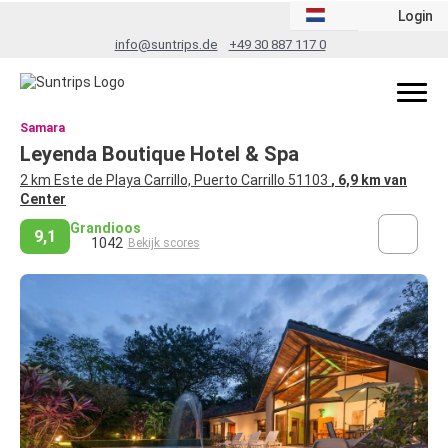
Login
info@suntrips.de
+49 30 887 117 0
Samara
Leyenda Boutique Hotel & Spa
2 km Este de Playa Carrillo, Puerto Carrillo 51103
, 6,9 km van
Center
Grandioos
9,1
1042
Bekijk scores