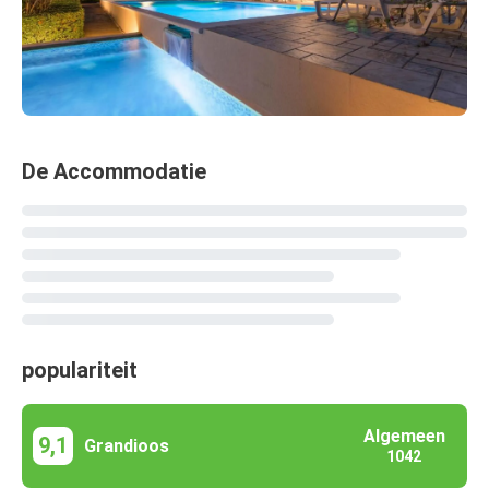
De Accommodatie
populariteit
Algemeen
9,1
Grandioos
1042