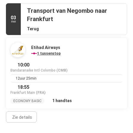
Transport van Negombo naar
03
Frankfurt
mei
Terug
Etihad Airways
1 tussenstop
10:00
Bandaranaike Intl Colombo
(CMB)
12uur 25min
18:55
Frankfurt Main
(FRA)
1 handtas
ECONOMY BASIC
Zie details