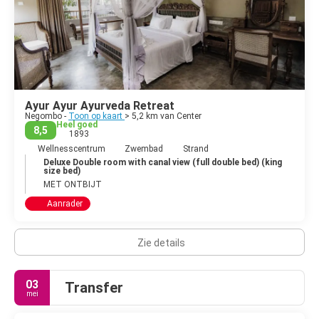
belangrijkste internationale luchthaven van Sri Lanka bevindt
zich in de metropool Negombo.
Ayur Ayur Ayurveda Retreat
Negombo -
Toon op kaart
> 5,2 km van Center
Heel goed
8,5
1893
Wellnesscentrum
Zwembad
Strand
Deluxe Double room with canal view (full double bed) (king
size bed)
MET ONTBIJT
Aanrader
Zie details
03
Transfer
mei