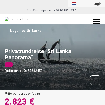
Login
info@suntrips.de
+49 30 887 117 0
Negombo, Sri Lanka
Privatrundreise "Sri Lanka
Panorama"
.
Referentie-ID:
57632459
prijs per persoon Vanaf
2.823 €