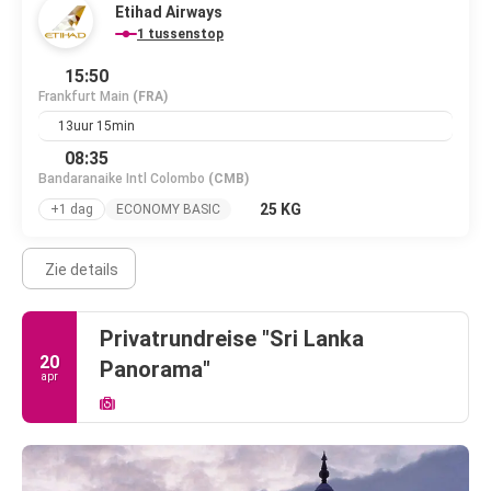
Etihad Airways
1 tussenstop
15:50
Frankfurt Main
(FRA)
13uur 15min
08:35
Bandaranaike Intl Colombo
(CMB)
25 KG
+1 dag
ECONOMY BASIC
Zie details
Privatrundreise "Sri Lanka
20
Panorama"
apr