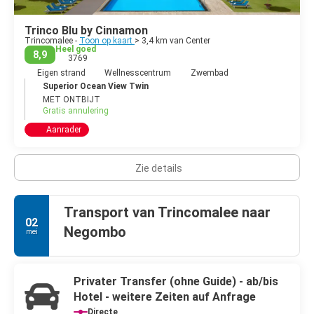
Trinco Blu by Cinnamon
Trincomalee -
Toon op kaart
> 3,4 km van Center
Heel goed
8,9
3769
Eigen strand
Wellnesscentrum
Zwembad
Superior Ocean View Twin
MET ONTBIJT
Gratis annulering
Aanrader
Zie details
Transport van Trincomalee naar
02
Negombo
mei
Privater Transfer (ohne Guide) - ab/bis
Hotel - weitere Zeiten auf Anfrage
Directe