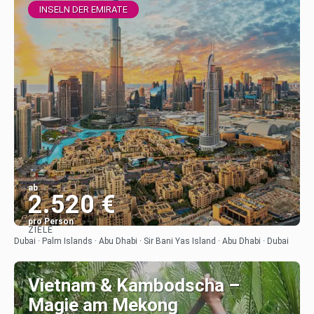
INSELN DER EMIRATE
ab
2.520 €
pro Person
ZIELE
Sehen
Dubai · Palm Islands · Abu Dhabi · Sir Bani Yas Island · Abu Dhabi · Dubai
Vietnam & Kambodscha –
Magie am Mekong