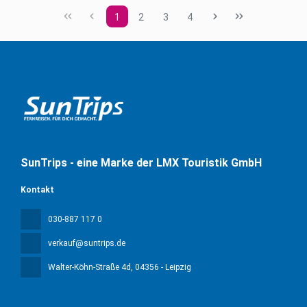
1
2
3
4
SunTrips - eine Marke der LMX Touristik GmbH
Kontakt
030-887 117 0
verkauf@suntrips.de
Walter-Köhn-Straße 4d
, 04356 - Leipzig