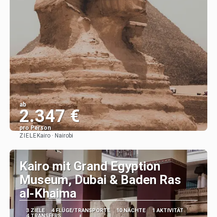
ab
2.347 €
pro Person
ZIELE
Kairo · Nairobi
Sehen
Kairo mit Grand Egyption
Museum, Dubai & Baden Ras
al-Khaima
3 ZIELE
4 FLÜGE/TRANSPORTE
10 NÄCHTE
1 AKTIVITÄT
4 TRANSFERS