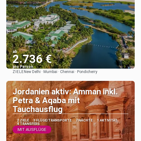
ab
2.736 €
pro Person
ZIELE
New Delhi · Mumbai · Chennai · Pondicherry
Sehen
Jordanien aktiv: Amman inkl.
Petra & Aqaba mit
Tauchausflug
2 ZIELE
3 FLÜGE/TRANSPORTE
7 NÄCHTE
1 AKTIVITÄT
4 TRANSFERS
MIT AUSFLÜGE