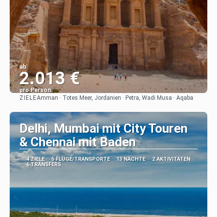
ab
2.013 €
pro Person
ZIELE
Amman · Totes Meer, Jordanien · Petra, Wadi Musa · Aqaba
Sehen
Delhi, Mumbai mit City Touren
& Chennai mit Baden
4 ZIELE
5 FLÜGE/TRANSPORTE
13 NÄCHTE
2 AKTIVITÄTEN
6 TRANSFERS