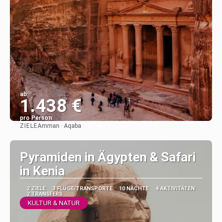
ab
1.438 €
pro Person
ZIELE
Amman · Aqaba
Sehen
Pyramiden in Ägypten & Safari
in Kenia
2 ZIELE
3 FLÜGE/TRANSPORTE
10 NÄCHTE
4 AKTIVITÄTEN
2 TRANSFERS
KULTUR & NATUR