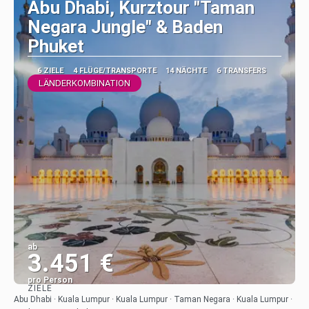
Abu Dhabi, Kurztour "Taman
Negara Jungle" & Baden
Phuket
6 ZIELE
4 FLÜGE/TRANSPORTE
14 NÄCHTE
6 TRANSFERS
LÄNDERKOMBINATION
ab
3.451 €
pro Person
ZIELE
Sehen
Abu Dhabi · Kuala Lumpur · Kuala Lumpur · Taman Negara · Kuala Lumpur ·