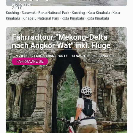
pro Person
ZIELE
Sehen
Kuching · Sarawak · Bako National Park · Kuching · Kota Kinabalu · Kota
Kinabalu · Kinabalu National Park · Kota Kinabalu · Kota Kinabalu
Fahrradtour "Mekong-Delta
nach Angkor Wat" inkl. Flüge
9 ZIELE
2 FLÜGE/TRANSPORTE
14 NÄCHTE
2 TRANSFERS
FAHRRADREISE