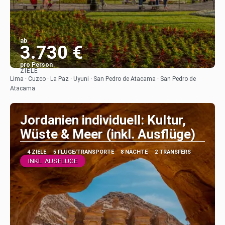
ab
3.730 €
pro Person
ZIELE
Sehen
Lima · Cuzco · La Paz · Uyuni · San Pedro de Atacama · San Pedro de
Atacama
Jordanien individuell: Kultur,
Wüste & Meer (inkl. Ausflüge)
4 ZIELE
5 FLÜGE/TRANSPORTE
8 NÄCHTE
2 TRANSFERS
INKL. AUSFLÜGE