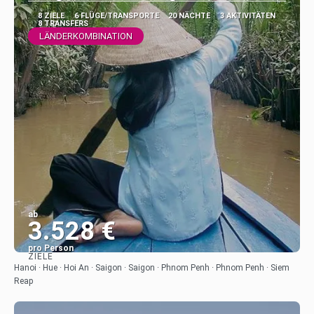
8 ZIELE
6 FLÜGE/TRANSPORTE
20 NÄCHTE
3 AKTIVITÄTEN
8 TRANSFERS
LÄNDERKOMBINATION
ab
3.528 €
pro Person
ZIELE
Sehen
Hanoi · Hue · Hoi An · Saigon · Saigon · Phnom Penh · Phnom Penh · Siem
Reap