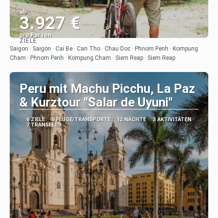
ab
3.927 €
pro Person
ZIELE
Sehen
Saigon · Saigon · Cai Be · Can Tho · Chau Doc · Phnom Penh · Kompung
Cham · Phnom Penh · Kompung Cham · Siem Reap · Siem Reap
Peru mit Machu Picchu, La Paz
& Kurztour "Salar de Uyuni"
6 ZIELE
5 FLÜGE/TRANSPORTE
12 NÄCHTE
3 AKTIVITÄTEN
7 TRANSFERS