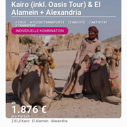
Kairo (inkl. Oasis Tour) & El
Alamein + Alexandria
3 ZIELE
4 FLÜGE/TRANSPORTE
12 NÄCHTE
1 AKTIVITÄT
2 TRANSFERS
INDIVIDUELLE KOMBINATION
ab
1.876 €
pro Person
ZIELE
Kairo · El Alamein · Alexandria
Sehen