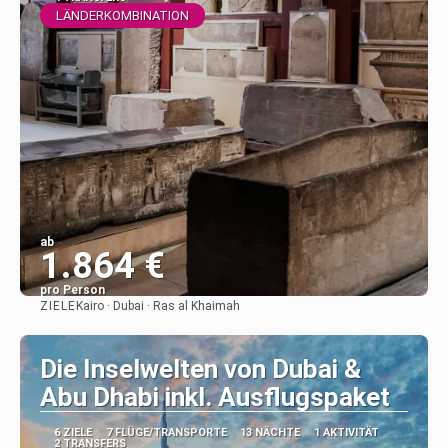
LÄNDERKOMBINATION
ab
1.864 €
pro Person
ZIELE
Kairo · Dubai · Ras al Khaimah
Sehen
Die Inselwelten von Dubai &
Abu Dhabi inkl. Ausflugspaket
6 ZIELE
7 FLÜGE/TRANSPORTE
13 NÄCHTE
1 AKTIVITÄT
2 TRANSFERS