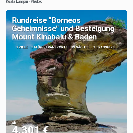
Kuala Lumpur · Phuket
Rundreise "Borneos
Geheimnisse" und Besteigung
Mount Kinabalu & Baden
7 ZIELE
3 FLÜGE/TRANSPORTE
13 NÄCHTE
2 TRANSFERS
ab
4.301 €