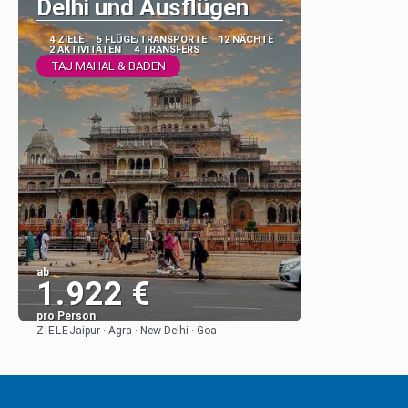
Delhi und Ausflügen
4 ZIELE
5 FLÜGE/TRANSPORTE
12 NÄCHTE
2 AKTIVITÄTEN
4 TRANSFERS
TAJ MAHAL & BADEN
ab
1.922 €
pro Person
ZIELE
Jaipur · Agra · New Delhi · Goa
Sehen