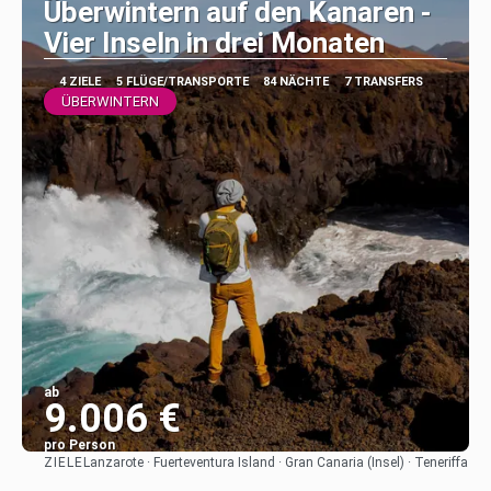
Überwintern auf den Kanaren -
Vier Inseln in drei Monaten
4 ZIELE
5 FLÜGE/TRANSPORTE
84 NÄCHTE
7 TRANSFERS
ÜBERWINTERN
ab
9.006 €
pro Person
ZIELE
Lanzarote · Fuerteventura Island · Gran Canaria (Insel) · Teneriffa
Sehen