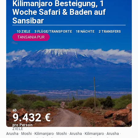
Kilimanjaro Besteigung, 1
Woche Safari & Baden auf
Sansibar
10 ZIELE
3 FLÜGE/TRANSPORTE
18 NÄCHTE
2 TRANSFERS
TANSANIA PUR
ab
9.432 €
pro Person
ZIELE
Sehen
Arusha · Moshi · Kilimanjaro · Moshi · Arusha · Kilimanjaro · Arusha ·