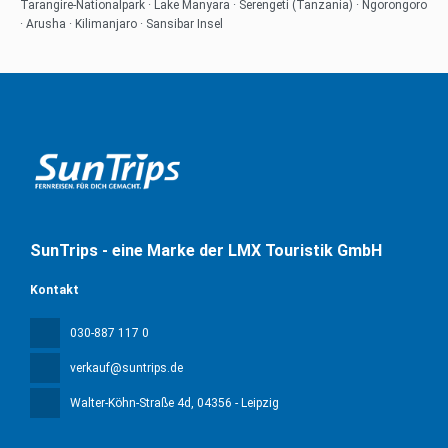
Tarangire-Nationalpark · Lake Manyara · Serengeti (Tanzania) · Ngorongoro
· Arusha · Kilimanjaro · Sansibar Insel
SunTrips - eine Marke der LMX Touristik GmbH
Kontakt
030-887 117 0
verkauf@suntrips.de
Walter-Köhn-Straße 4d
, 04356 - Leipzig