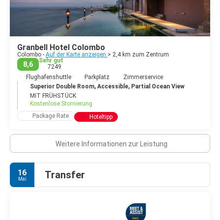
Cinnamon Gardens gelegene Rathaus, das 1946 nach dem
Vorbild des Capitols in Washington errichtet wurde.
Granbell Hotel Colombo
Colombo -
Auf der Karte anzeigen
> 2,4 km zum Zentrum
Sehr gut
8,6
7249
Flughafenshuttle
Parkplatz
Zimmerservice
Superior Double Room, Accessible, Partial Ocean View
MIT FRÜHSTÜCK
Kostenlose Stornierung
Package Rate
Hoteltipp
Weitere Informationen zur Leistung
16
Transfer
Mai