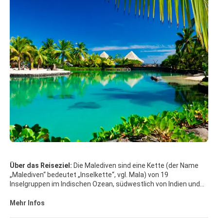
Über das Reiseziel:
Die Malediven sind eine Kette (der Name
„Malediven“ bedeutet „Inselkette“, vgl. Mala) von 19
Inselgruppen im Indischen Ozean, südwestlich von Indien und
Sri Lanka. Sie erstrecken sich über 871 Kilometer in Nord-Süd-
Richtung bis kurz südlich des Äquators. Die Inseln sind verteilt
Mehr Infos
auf 26 Atolle mit Korallenriffen. Sie liegen, wie die Lakkadiven,