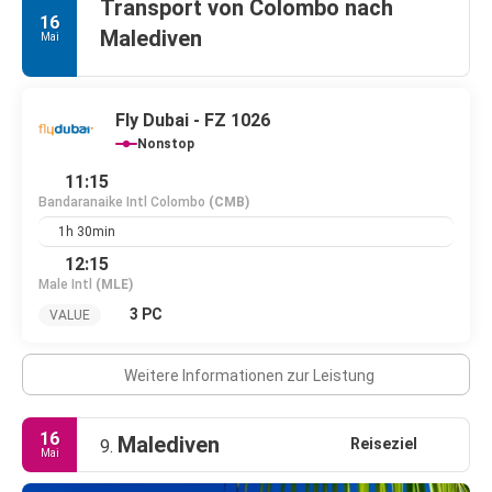
Transport von Colombo nach
16
Malediven
Mai
Fly Dubai - FZ 1026
Nonstop
11:15
Bandaranaike Intl Colombo
(CMB)
1h 30min
12:15
Male Intl
(MLE)
3 PC
VALUE
Weitere Informationen zur Leistung
16
Malediven
Reiseziel
9.
Mai