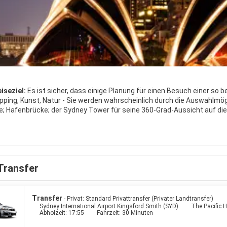
iseziel:
Es ist sicher, dass einige Planung für einen Besuch einer so b
pping, Kunst, Natur - Sie werden wahrscheinlich durch die Auswahlmögli
; Hafenbrücke; der Sydney Tower für seine 360-Grad-Aussicht auf die
rtel Rocks zum Einkaufen. Nach Einbruch der Dunkelheit erwacht die gl
 Hier kann man problemlos bis in die frühen Morgenstunden das Nachtl
um Strand hinunter oder nehmen Sie eine Fähre für eine ausgiebige To
 am Wasser liegenden Orte.
Transfer
Transfer
- Privat: Standard Privattransfer (Privater Landtransfer)
Sydney International Airport Kingsford Smith (SYD)
The Pacific 
Abholzeit: 17:55
Fahrzeit: 30 Minuten