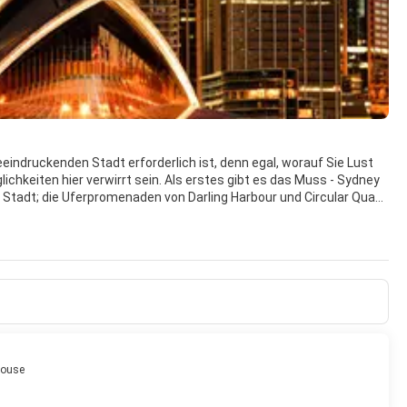
eeindruckenden Stadt erforderlich ist, denn egal, worauf Sie Lust
chkeiten hier verwirrt sein. Als erstes gibt es das Muss - Sydney
 Stadt; die Uferpromenaden von Darling Harbour und Circular Quay
itzernde Stadt erst richtig, mit einer beeindruckenden Essens- und
eben in vollen Zügen erleben. Für einen entspannten Zeitvertreib,
ur durch den Sydney Harbour, den Parramatta River und die
House