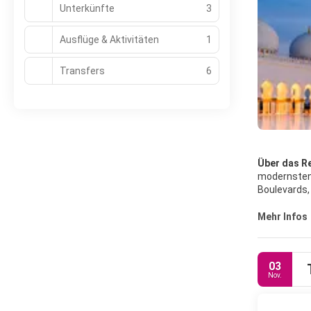
Unterkünfte
3
Ausflüge & Aktivitäten
1
Transfers
6
Über das Re
modernsten 
Boulevards,
Einkaufszen
Auswahl an 
Mehr Infos
Beach Clubs.
Sehenswürdigke
atemberauben
03
Hauptküste 
Nov.