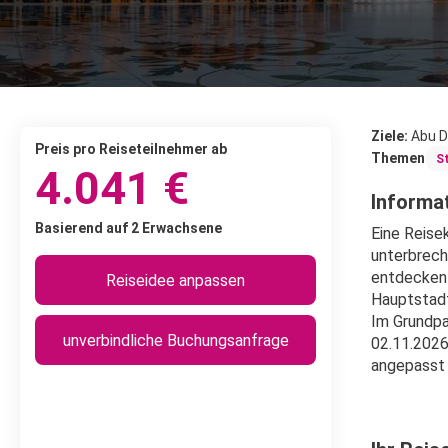
Ziele:
Abu D
Preis pro Reiseteilnehmer ab
Themen
S
4.041 €
Informat
Basierend auf 2 Erwachsene
Eine Reise
unterbrech
entdecken 
Reiseidee anpassen
Hauptstadt
Im Grundpa
unverbindliche Buchungsanfrage
02.11.2026
angepasst