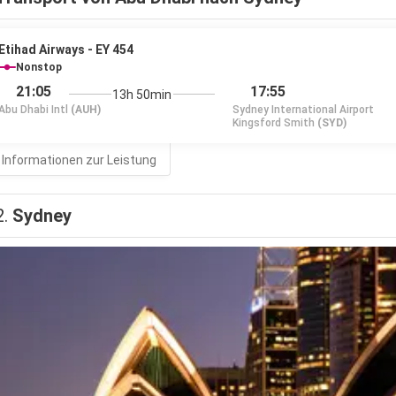
Etihad Airways - EY 454
Nonstop
21:05
17:55
13h 50min
Abu Dhabi Intl
(AUH)
Sydney International Airport
Kingsford Smith
(SYD)
 Informationen zur Leistung
2.
Sydney