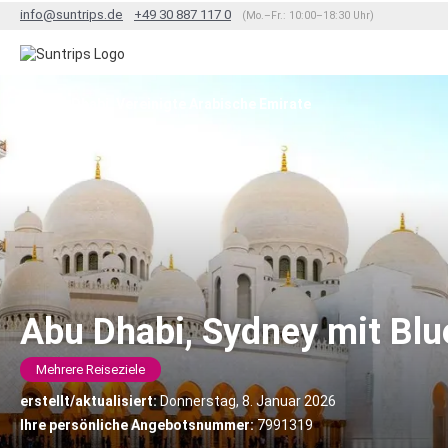
info@suntrips.de
+49 30 887 117 0
(Mo.–Fr.: 10:00–18:30 Uhr)
Abu Dhabi, Vereinigte Arabische Emirate
Abu Dhabi, Sydney mit Bl
Mehrere Reiseziele
erstellt/aktualisiert:
Donnerstag, 8. Januar 2026
Ihre persönliche Angebotsnummer:
7991319