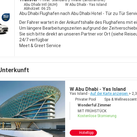
- Privat: Standard (Privater Landtransfer)
Abu Dhabi Intl (AUH)
W Abu Dhabi - Yas Island
Abholzeit: 06:25
Abu Dhabi Flughafen nach Abu Dhabi Hotel - Tür zu Tür Servi
Der Fahrer wartet in der Ankunftshalle des Flughafens mit e
Um längere Bearbeitungszeiten aufgrund der Zeitverschieb
Sie sich bitte direkt an unseren Partner vor Ort (siehe Reis
24/7 verfügbar
Meet & Greet Service
Unterkunft
W Abu Dhabi - Yas Island
Yas Island -
Auf der Karte anzeigen
> 2,
Privater Pool
Spa & Wellnesscent
Wonderful Zimmer
MIT FRÜHSTÜCK
Kostenlose Stornierung
Hoteltipp