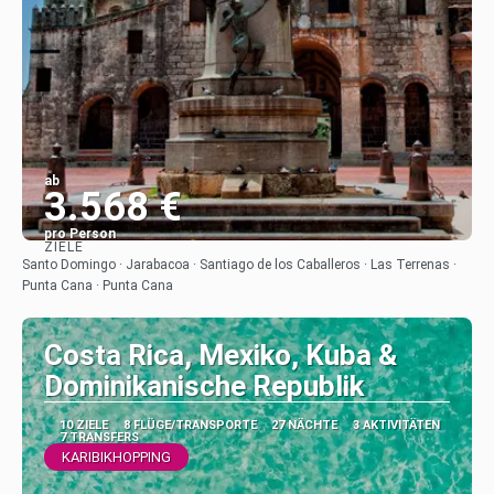
ab
3.568 €
pro Person
ZIELE
Sehen
Santo Domingo · Jarabacoa · Santiago de los Caballeros · Las Terrenas ·
Punta Cana · Punta Cana
Costa Rica, Mexiko, Kuba &
Dominikanische Republik
10 ZIELE
8 FLÜGE/TRANSPORTE
27 NÄCHTE
3 AKTIVITÄTEN
7 TRANSFERS
KARIBIKHOPPING