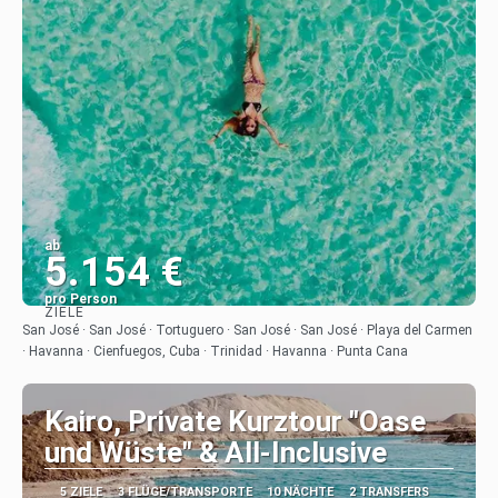
ab
5.154 €
pro Person
ZIELE
Sehen
San José · San José · Tortuguero · San José · San José · Playa del Carmen
· Havanna · Cienfuegos, Cuba · Trinidad · Havanna · Punta Cana
Kairo, Private Kurztour "Oase
und Wüste" & All-Inclusive
5 ZIELE
3 FLÜGE/TRANSPORTE
10 NÄCHTE
2 TRANSFERS