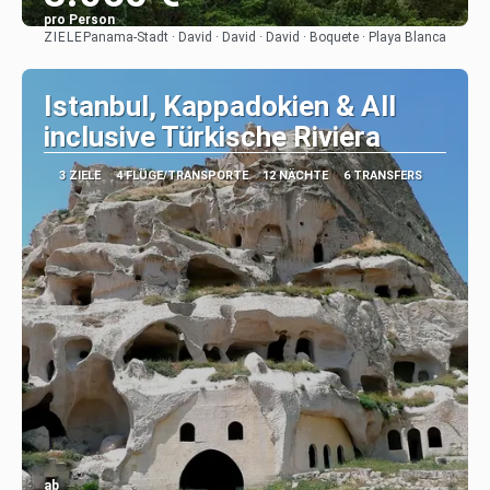
pro Person
ZIELE
Panama-Stadt · David · David · David · Boquete · Playa Blanca
Sehen
Istanbul, Kappadokien & All
inclusive Türkische Riviera
3 ZIELE
4 FLÜGE/TRANSPORTE
12 NÄCHTE
6 TRANSFERS
ab