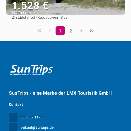
1.528 €
pro Person
ZIELE
Istanbul · Kappadokien · Side
Sehen
1
2
SunTrips - eine Marke der LMX Touristik GmbH
Kontakt
030-887 117 0
verkauf@suntrips.de