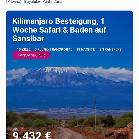
(Provinz) · Bayahíbe · Punta Cana
Kilimanjaro Besteigung, 1
Woche Safari & Baden auf
Sansibar
10 ZIELE
3 FLÜGE/TRANSPORTE
18 NÄCHTE
2 TRANSFERS
TANSANIA PUR
ab
9.432 €