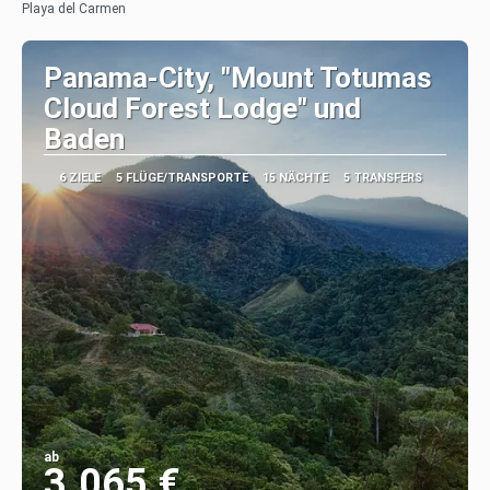
Playa del Carmen
Panama-City, "Mount Totumas
Cloud Forest Lodge" und
Baden
6 ZIELE
5 FLÜGE/TRANSPORTE
15 NÄCHTE
5 TRANSFERS
ab
3.065 €