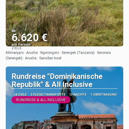
ab
6.620 €
pro Person
ZIELE
Sehen
Kilimanjaro · Arusha · Ngorongoro · Serengeti (Tanzania) · Seronera
(Serengeti) · Arusha · Sansibar Insel
Rundreise "Dominikanische
Republik" & All Inclusive
6 ZIELE
2 FLÜGE/TRANSPORTE
13 NÄCHTE
1 ÜBERTRAGUNG
RUNDREISE & ALL INCLUSIVE