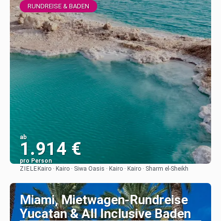
RUNDREISE & BADEN
ab
1.914 €
pro Person
ZIELE
Kairo · Kairo · Siwa Oasis · Kairo · Kairo · Sharm el-Sheikh
Sehen
Miami, Mietwagen-Rundreise
Yucatan & All Inclusive Baden