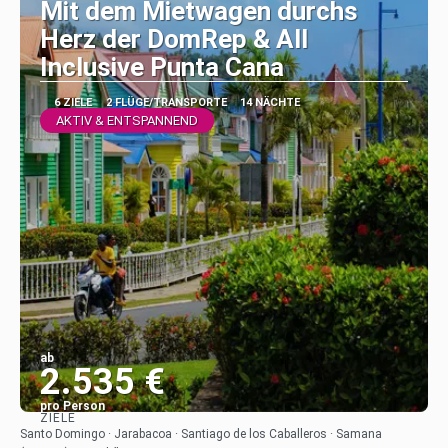
Mit dem Mietwagen durchs
Herz der DomRep & All
Inclusive Punta Cana
6 ZIELE
2 FLÜGE/TRANSPORTE
14 NÄCHTE
AKTIV & ENTSPANNEND
ab
2.535 €
pro Person
ZIELE
Sehen
Santo Domingo · Jarabacoa · Santiago de los Caballeros · Samana