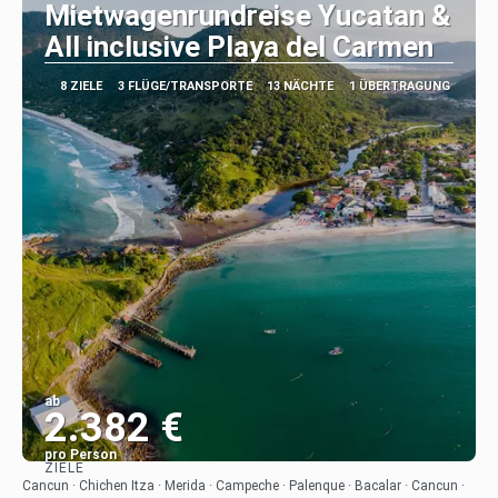
Mietwagenrundreise Yucatan &
All inclusive Playa del Carmen
8 ZIELE
3 FLÜGE/TRANSPORTE
13 NÄCHTE
1 ÜBERTRAGUNG
ab
2.382 €
pro Person
ZIELE
Sehen
Cancun · Chichen Itza · Merida · Campeche · Palenque · Bacalar · Cancun ·