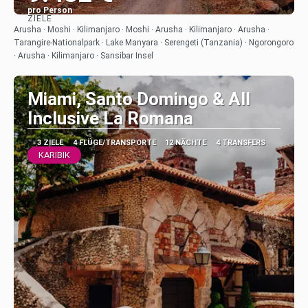
pro Person
ZIELE
Sehen
Arusha · Moshi · Kilimanjaro · Moshi · Arusha · Kilimanjaro · Arusha ·
Tarangire-Nationalpark · Lake Manyara · Serengeti (Tanzania) · Ngorongoro
· Arusha · Kilimanjaro · Sansibar Insel
Miami, Santo Domingo & All
Inclusive La Romana
3 ZIELE
4 FLÜGE/TRANSPORTE
12 NÄCHTE
4 TRANSFERS
KARIBIK