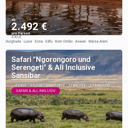
ab
2.492 €
pro Person
ZIELE
Sehen
Hurghada · Luxor · Esna · Edfu · Kom Ombo · Aswan · Marsa Alam
Safari "Ngorongoro und
Serengeti" & All Inclusive
Sansibar
6 ZIELE
3 FLÜGE/TRANSPORTE
12 NÄCHTE
2 TRANSFERS
SAFARI & ALL INKLUSIV