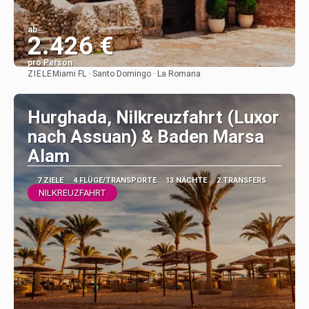
ab
2.426 €
pro Person
ZIELE
Miami FL · Santo Domingo · La Romana
Sehen
Hurghada, Nilkreuzfahrt (Luxor
nach Assuan) & Baden Marsa
Alam
7 ZIELE
4 FLÜGE/TRANSPORTE
13 NÄCHTE
2 TRANSFERS
NILKREUZFAHRT