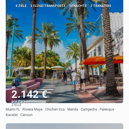
8 ZIELE
3 FLÜGE/TRANSPORTE
14 NÄCHTE
2 TRANSFERS
ab
2.142 €
pro Person
ZIELE
Sehen
Miami FL · Riviera Maya · Chichen Itza · Merida · Campeche · Palenque ·
Bacalar · Cancun