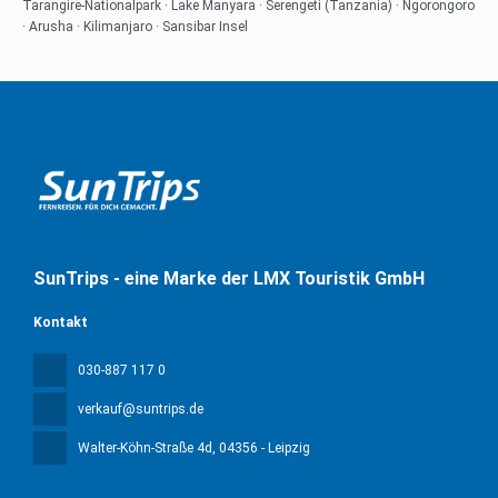
Tarangire-Nationalpark · Lake Manyara · Serengeti (Tanzania) · Ngorongoro
· Arusha · Kilimanjaro · Sansibar Insel
SunTrips - eine Marke der LMX Touristik GmbH
Kontakt
030-887 117 0
verkauf@suntrips.de
Walter-Köhn-Straße 4d
, 04356 - Leipzig