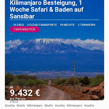
Kilimanjaro Besteigung, 1
Woche Safari & Baden auf
Sansibar
10 ZIELE
3 FLÜGE/TRANSPORTE
18 NÄCHTE
2 TRANSFERS
TANSANIA PUR
ab
9.432 €
pro Person
ZIELE
Sehen
Arusha · Moshi · Kilimanjaro · Moshi · Arusha · Kilimanjaro · Arusha ·