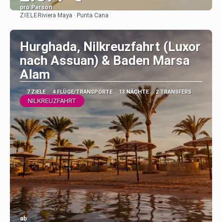
pro Person
ZIELE
Riviera Maya · Punta Cana
Sehen
Hurghada, Nilkreuzfahrt (Luxor
nach Assuan) & Baden Marsa
Alam
7 ZIELE
4 FLÜGE/TRANSPORTE
13 NÄCHTE
2 TRANSFERS
NILKREUZFAHRT
ab