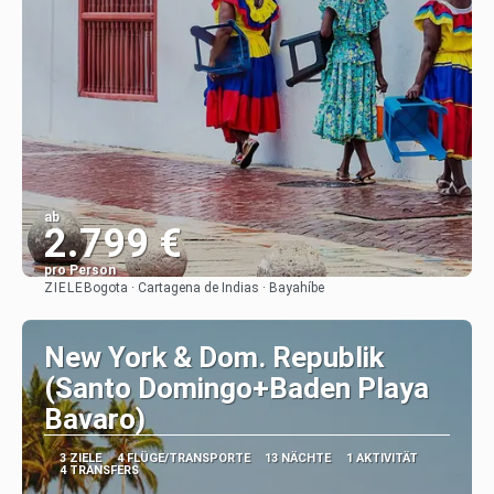
ab
2.799 €
pro Person
ZIELE
Bogota · Cartagena de Indias · Bayahíbe
Sehen
New York & Dom. Republik
(Santo Domingo+Baden Playa
Bavaro)
3 ZIELE
4 FLÜGE/TRANSPORTE
13 NÄCHTE
1 AKTIVITÄT
4 TRANSFERS