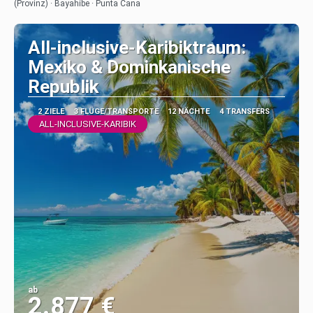
(Provinz) · Bayahíbe · Punta Cana
All-inclusive-Karibiktraum:
Mexiko & Dominkanische
Republik
2 ZIELE
3 FLÜGE/TRANSPORTE
12 NÄCHTE
4 TRANSFERS
ALL-INCLUSIVE-KARIBIK
ab
2.877 €