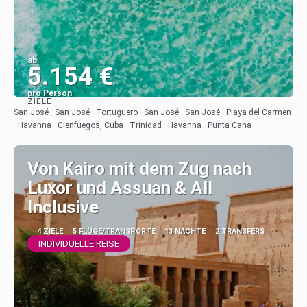
ab
5.154 €
pro Person
ZIELE
Sehen
San José · San José · Tortuguero · San José · San José · Playa del Carmen
· Havanna · Cienfuegos, Cuba · Trinidad · Havanna · Punta Cana
Von Kairo mit dem Zug nach
Luxor und Assuan & All
Inclusive
4 ZIELE
5 FLÜGE/TRANSPORTE
13 NÄCHTE
2 TRANSFERS
INDIVIDUELLE REISE