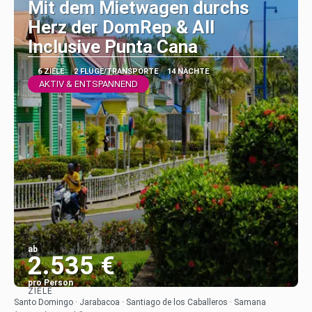
Mit dem Mietwagen durchs
Herz der DomRep & All
Inclusive Punta Cana
6 ZIELE
2 FLÜGE/TRANSPORTE
14 NÄCHTE
AKTIV & ENTSPANNEND
ab
2.535 €
pro Person
ZIELE
Sehen
Santo Domingo · Jarabacoa · Santiago de los Caballeros · Samana