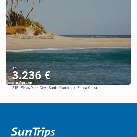
ab
3.236 €
pro Person
ZIELE
New York City · Santo Domingo · Punta Cana
Sehen