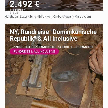
2.492 €
pro Person
ZIELE
Sehen
Hurghada · Luxor · Esna · Edfu · Kom Ombo · Aswan · Marsa Alam
NY, Rundreise "Dominikanische
Republik" & All Inclusive
7 ZIELE
3 FLÜGE/TRANSPORTE
14 NÄCHTE
3 TRANSFERS
RUNDREISE & ALL INCLUSIVE