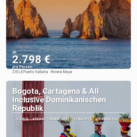
ab
2.798 €
pro Person
ZIELE
Puerto Vallarta · Riviera Maya
Sehen
Bogota, Cartagena & All
Inclusive Dominikanischen
Republik
3 ZIELE
4 FLÜGE/TRANSPORTE
13 NÄCHTE
6 TRANSFERS