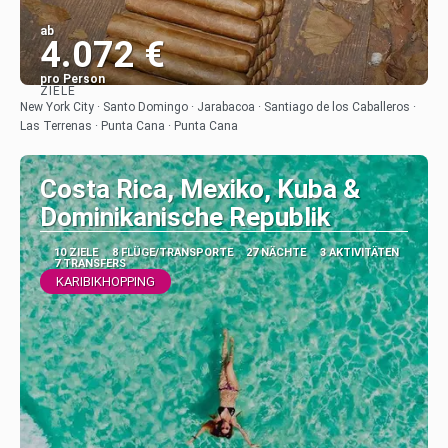
ab
4.072 €
pro Person
ZIELE
Sehen
New York City · Santo Domingo · Jarabacoa · Santiago de los Caballeros ·
Las Terrenas · Punta Cana · Punta Cana
Costa Rica, Mexiko, Kuba &
Dominikanische Republik
10 ZIELE
8 FLÜGE/TRANSPORTE
27 NÄCHTE
3 AKTIVITÄTEN
7 TRANSFERS
KARIBIKHOPPING