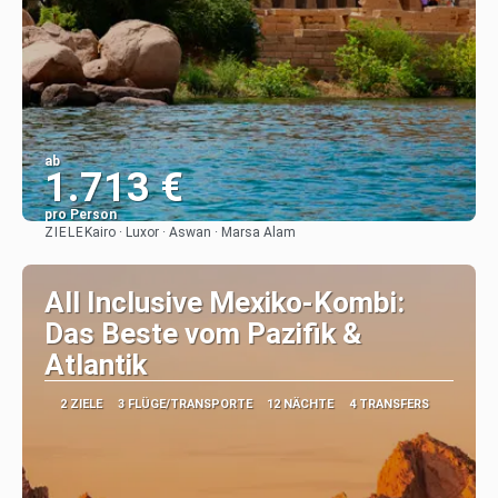
ab
1.713 €
pro Person
ZIELE
Kairo · Luxor · Aswan · Marsa Alam
Sehen
All Inclusive Mexiko-Kombi:
Das Beste vom Pazifik &
Atlantik
2 ZIELE
3 FLÜGE/TRANSPORTE
12 NÄCHTE
4 TRANSFERS